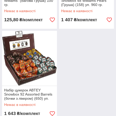
Williams" (Вагова Груша) 100
Snowbox 48 Williams Pears
гр.
(Груша) (158) уп. 960 гр.
Немає в наявності
Немає в наявності
125,80
1 407
₴/комплект
₴/комплект
Набір цукерок ABTEY
Snowbox 92 Assorted Barrels
(бочки з лікером) (650) уп.
920 гр.
Немає в наявності
1 643
₴/комплект