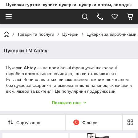
Цукерки гуртом, купити цукерки, цукерки оптом, солодощі 
Товари та послуги
Цукерки
Цукерки за виробниками
Цукерки ТМ Abtey
Цукерки
Abtey
— це преміальні французькі шоколадні
вироби з алкогольною начинкою, що виготовляються в
Ельзасі. Вони славляться високоякісним темним шоколадом
без цукрової скоринки та різноманітністю начинок, включаючи
віскі, лікери та коктейлі. Це популярний подарунковий
варіант, який часто має форму маленьких пляшечок.
Показати все
Основні характеристики та особливості Abtey:
Склад:
Преміальний темний шоколад (зазвичай 70%
какао) та тягуча алкогольна або фруктово-алкогольна
Сортування
0
Фільтри
начинка.
Формат:
Часто випускаються у формі пляшок, що