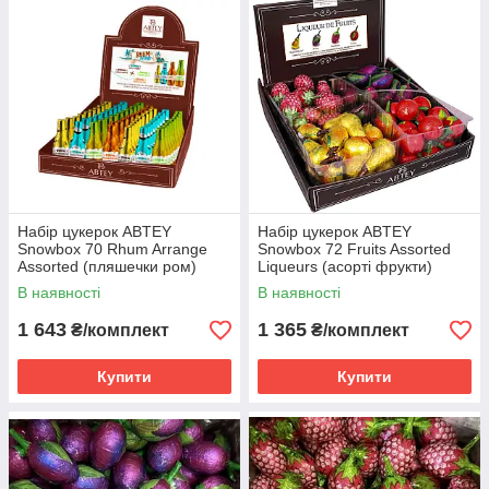
імітують відомі бренди (віскі, ром, джин), або набори
коктейлів (Mojito, Cosmopolitan, Gin Fizz).
Виробництво:
Сімейний бізнес, що базується у
Франції (Ельзас) з давніми традиціями.
Види:
Окрім класичного алкоголю, існують фруктові
лікери (груша, слива, малина) та м'ятні версії.
Подарунковий статус:
Часто позиціонуються як
елітні презенти до свят, наприклад, різдвяні адвент-
календарі.
Набір цукерок ABTEY
Набір цукерок ABTEY
Snowbox 70 Rhum Arrange
Snowbox 72 Fruits Assorted
Assorted (пляшечки ром)
Liqueurs (асорті фрукти)
(851) уп. 910 гр.
(660) уп. 720 гр.
В наявності
В наявності
1 643
1 365
₴/комплект
₴/комплект
Купити
Купити