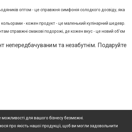
ьодяників оптом - це справжня симфонія солодкого досвіду, яка
и кольорами - кожен продукт - це маленький кулінарний шедевр.
нтам справжні смакові подорожі, де кожен вкус - це новий об'єм
нт непередбачуваним та незабутнім. Подаруйте
де можливості для вашого бізнесу безмежні.
ося про якість нашої продукції, щоб ви могли задовольнити