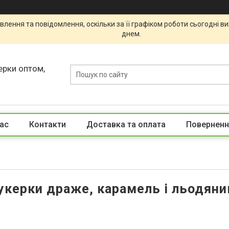
лення та повідомлення, оскільки за її графіком роботи сьогодні 
днем.
ерки оптом,
ас
Контакти
Доставка та оплата
Поверненн
укерки драже, карамель і льодяни