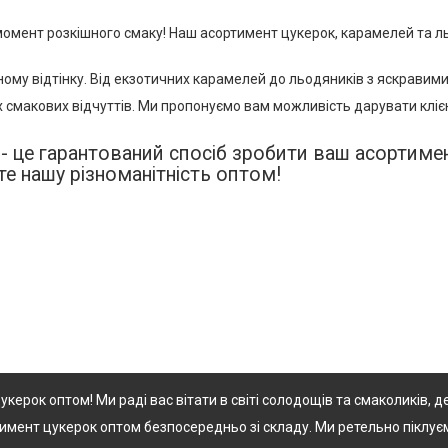
 момент розкішного смаку! Наш асортимент цукерок, карамелей та л
ному відтінку. Від екзотичних карамелей до льодяників з яскравим
их смакових відчуттів. Ми пропонуємо вам можливість дарувати кліє
 - це гарантований спосіб зробити ваш асортиме
е нашу різноманітність оптом!
керок оптом! Ми раді вас вітати в світі солодощів та смаколиків, 
мент цукерок оптом безпосередньо зі складу. Ми ретельно піклуєм