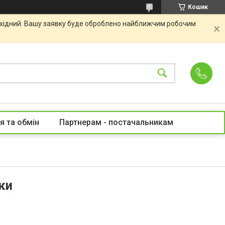
Кошик
вихідний. Вашу заявку буде оброблено найближчим робочим
я та обмін
Партнерам - постачальникам
ки