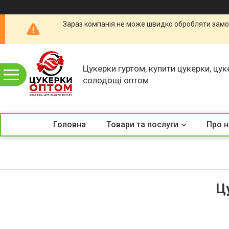
Зараз компанія не може швидко обробляти замов
Цукерки гуртом, купити цукерки, цук
солодощі оптом
Головна
Товари та послуги
Про н
Ц