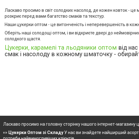
Ласкаво просимо в світ солодких насолод, де кожен ковток - це
розкриє перед вами багатство смаків та текстур.
Наши цукерки оптом - це витонченість і неперевершеність в кож
Оберіть наші солодощі оптом, і ви відкриєте двері до неймовірн
солодкого щастя.
Цукерки, карамелі та льодяники оптом
від нас
смак і насолоду в кожному шматочку - обирайт
Ласкаво просимо на головну сторінку нашого інтернет-магазину цу
🍬
Цукерки Оптом зі Складу
У нас ви знайдете найширший асорти
потреби найвимогливіших клієнтів.