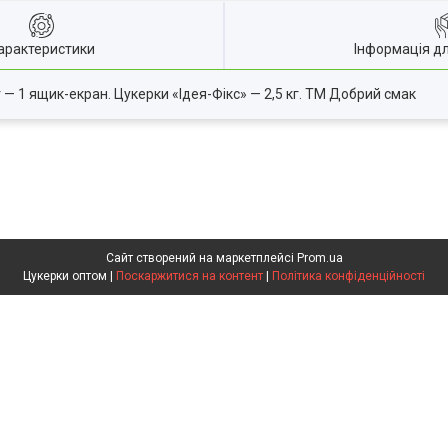
арактеристики
Інформація д
— 1 ящик-екран. Цукерки «Ідея-Фікс» — 2,5 кг. ТМ Добрий смак
Сайт створений на маркетплейсі
Prom.ua
Цукерки оптом |
Поскаржитися на контент
|
Політика конфіденційності