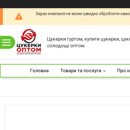
Зараз компанія не може швидко обробляти замов
Цукерки гуртом, купити цукерки, цук
солодощі оптом
Головна
Товари та послуги
Про н