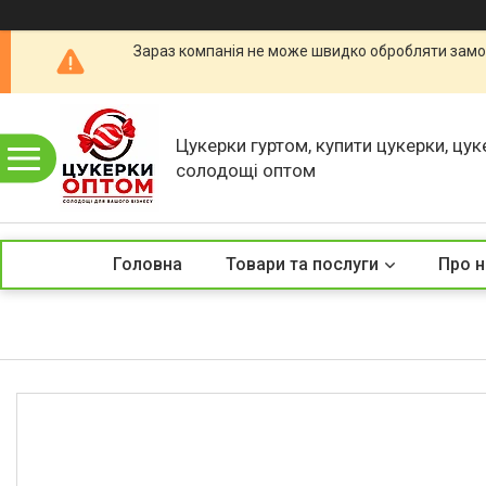
Зараз компанія не може швидко обробляти замов
Цукерки гуртом, купити цукерки, цук
солодощі оптом
Головна
Товари та послуги
Про н