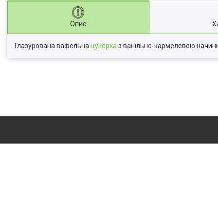
Опис
Х
Глазурована вафельна
цукерка
з ванільно-кармелевою начинко