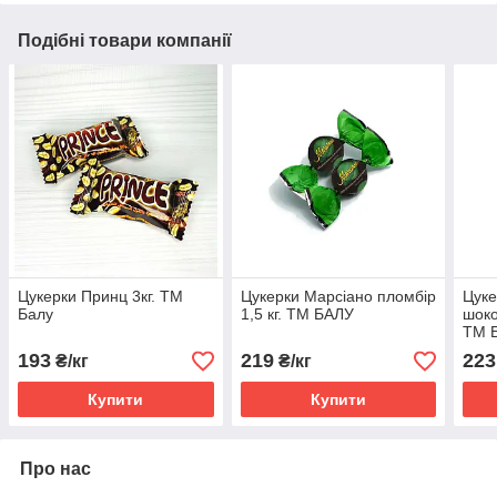
Подібні товари компанії
Цукерки Принц 3кг. ТМ
Цукерки Марсіано пломбір
Цуке
Балу
1,5 кг. ТМ БАЛУ
шоко
ТМ 
193
219
223
₴/кг
₴/кг
Купити
Купити
Про нас