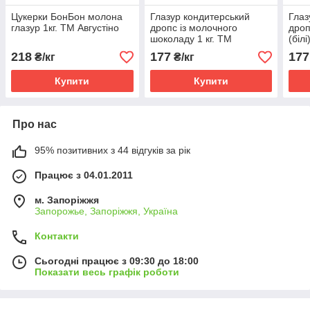
Цукерки БонБон молона
Глазур кондитерський
Глаз
глазур 1кг. ТМ Августіно
дропс із молочного
дроп
шоколаду 1 кг. ТМ
(білі
Августіно
218
177
177
₴/кг
₴/кг
Купити
Купити
Про нас
95% позитивних з 44 відгуків за рік
Працює з 04.01.2011
м. Запоріжжя
Запорожье, Запоріжжя, Україна
Контакти
Сьогодні працює з 09:30 до 18:00
Показати весь графік роботи