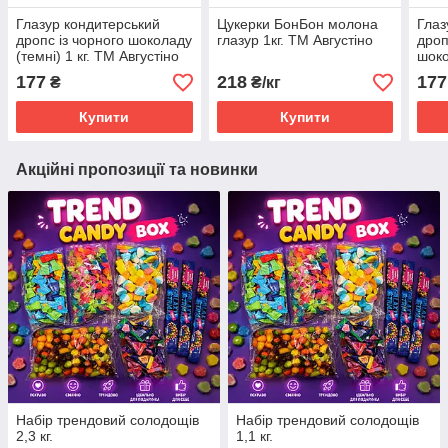
Глазур кондитерський
Цукерки БонБон молона
Глаз
дропс із чорного шоколаду
глазур 1кг. ТМ Августіно
дроп
(темні) 1 кг. ТМ Августіно
шоко
Авгу
177
218
177
₴
₴/кг
Купити
Купити
Акційні пропозиції та новинки
Набір трендовий солодощів
Набір трендовий солодощів
2,3 кг.
1,1 кг.