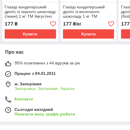
Глазур кондитерський
Глазур кондитерський
Глаз
дропс із чорного шоколаду
дропс із молочного
дроп
(темні) 1 кг. ТМ Августіно
шоколаду 1 кг. ТМ
(білі
Августіно
177
177
177
₴
₴/кг
Купити
Купити
Про нас
95% позитивних з 44 відгуків за рік
Працює з 04.01.2011
м. Запоріжжя
Запорожье, Запоріжжя, Україна
Контакти
Сьогодні вихідний
Показати весь графік роботи