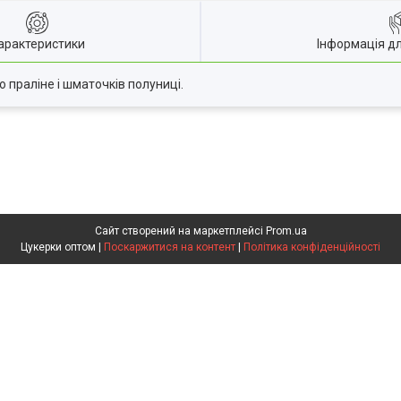
арактеристики
Інформація д
о праліне і шматочків полуниці.
Сайт створений на маркетплейсі
Prom.ua
Цукерки оптом |
Поскаржитися на контент
|
Політика конфіденційності