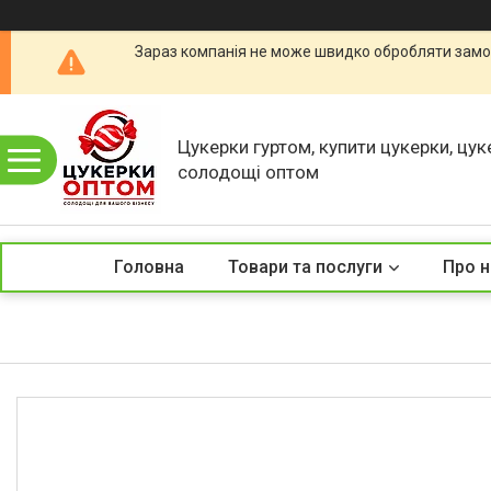
Зараз компанія не може швидко обробляти замов
Цукерки гуртом, купити цукерки, цук
солодощі оптом
Головна
Товари та послуги
Про н