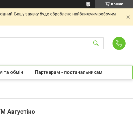
Кошик
вихідний. Вашу заявку буде оброблено найближчим робочим
я та обмін
Партнерам - постачальникам
ТМ Августіно