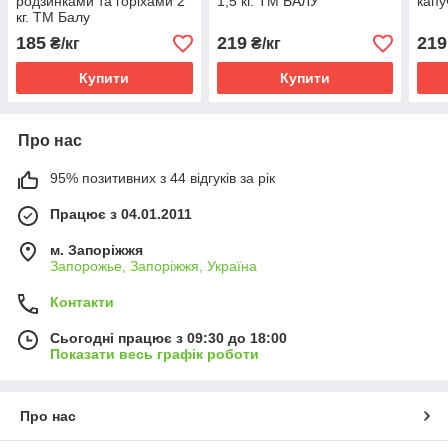
родзинками та горіхами 2
1,5 кг. ТМ БАЛУ
капу
кг. ТМ Балу
185
219
219
₴/кг
₴/кг
Купити
Купити
Про нас
95% позитивних з 44 відгуків за рік
Працює з 04.01.2011
м. Запоріжжя
Запорожье, Запоріжжя, Україна
Контакти
Сьогодні працює з 09:30 до 18:00
Показати весь графік роботи
Про нас