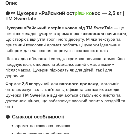
Опис
🥥🍬 Цукерки «Райський ост
рів» ко
кос — 2,5 кг |
ТМ SweeTale
Цукерки «Райський острів» кокос від ТМ SweeTale
— це
ніжні шоколадні цукерки з ароматною
кокосовою начинкою
,
що створює відчуття тропічного десерту. М’яка текстура та
приємний кокосовий аромат роблять ці цукерки ідеальним
вибором для чаювання, перекусів і святкових столів.
Шоколадна оболонка і солодка кремова начинка гармонійно
поєднуються, створюючи збалансований смак з ніжним
післясмаком. Цукерки підходять як для дітей, так і для
дорослих.
Формат
2,5 кг
зручний для
вагового продажу
, магазинів,
оптових закупівель, кав’ярень, офісів та святкових заходів.
Цукерки
ТМ SweeTale
відзначаються стабільною якістю та
доступною ціною, що забезпечує високий попит у роздрібі та
опті.
🥥 Смакові особливості
ароматна кокосова начинка
ніжна шоколадна оболонка