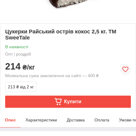
Цукерки Райський острів кокос 2,5 кг. ТМ
SweeTale
В наявності
Опт і роздріб
214
₴/кг
Мінімальна сума замовлення на сайті — 400 ₴
213 ₴
від 2 кг
Купити
Опис
Характеристики
Доставка
Оплата
Умови п