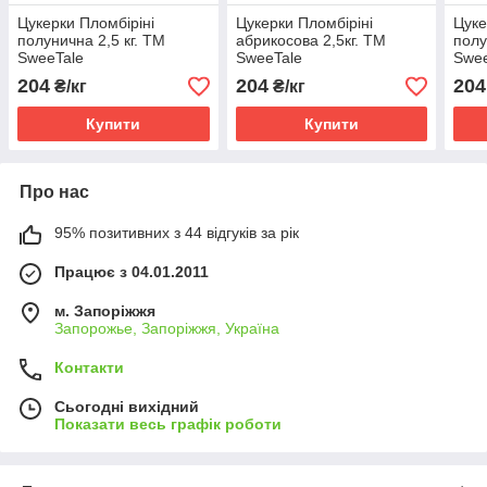
Цукерки Пломбіріні
Цукерки Пломбіріні
Цуке
полунична 2,5 кг. ТМ
абрикосова 2,5кг. ТМ
полу
SweeTale
SweeTale
Swee
204
204
204
₴/кг
₴/кг
Купити
Купити
Про нас
95% позитивних з 44 відгуків за рік
Працює з 04.01.2011
м. Запоріжжя
Запорожье, Запоріжжя, Україна
Контакти
Сьогодні вихідний
Показати весь графік роботи