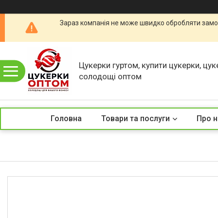
Зараз компанія не може швидко обробляти замов
Цукерки гуртом, купити цукерки, цук
солодощі оптом
Головна
Товари та послуги
Про н