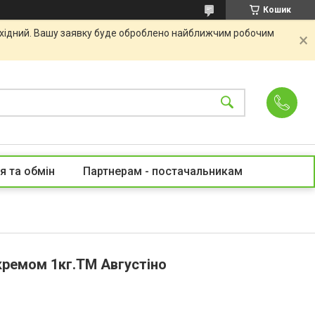
Кошик
вихідний. Вашу заявку буде оброблено найближчим робочим
я та обмін
Партнерам - постачальникам
 кремом 1кг.ТМ Августіно