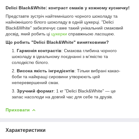
Delici Black&White: контраст смаків у кожному кусничку!
Представте зустріч найтемнішого чорного шоколаду та
найніжнішого білого шоколаду в одній цукерці. "Delici
Black&White" забезпечує саме такий унікальний смаковий
досвід, який робить ці
цукерки
справжньою ласощею.
Що робить "Delici Black&White" винятковими?
Гармонія контрастів
: Смакова глибина чорного
шоколаду в ідеальному поєднанні з м'якістю та
солодкістю білого.
Висока якість інгредієнтів
: Тільки вибрані какао-
боби та найкращі сировини утворюють цей
неперевершений смак.
Зручний формат
: 1 кг "Delici Black&White" — це
запас насолоди на довгий час для себе та друзів.
Приховати
Характеристики