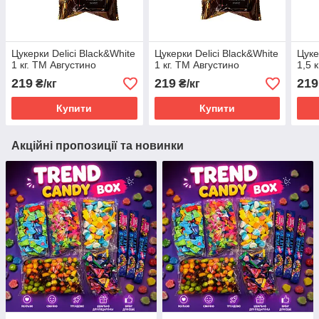
Цукерки Delici Black&White
Цукерки Delici Black&White
Цуке
1 кг. ТМ Августино
1 кг. ТМ Августино
1,5 
219
219
219
₴/кг
₴/кг
Купити
Купити
Акційні пропозиції та новинки