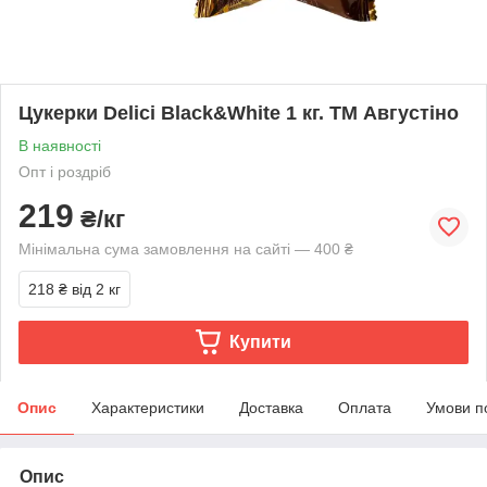
Цукерки Delici Black&White 1 кг. ТМ Августіно
В наявності
Опт і роздріб
219
₴/кг
Мінімальна сума замовлення на сайті — 400 ₴
218 ₴
від 2 кг
Купити
Опис
Характеристики
Доставка
Оплата
Умови п
Опис