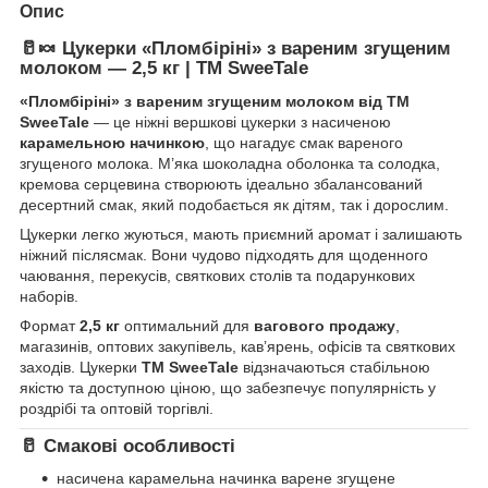
Опис
🥛🍬 Цукерки «Пломбіріні» з вареним згущеним
молоком — 2,5 кг | ТМ SweeTale
«Пломбіріні» з вареним згущеним молоком від ТМ
SweeTale
— це ніжні вершкові цукерки з насиченою
карамельною начинкою
, що нагадує смак вареного
згущеного молока. М’яка шоколадна оболонка та солодка,
кремова серцевина створюють ідеально збалансований
десертний смак, який подобається як дітям, так і дорослим.
Цукерки легко жуються, мають приємний аромат і залишають
ніжний післясмак. Вони чудово підходять для щоденного
чаювання, перекусів, святкових столів та подарункових
наборів.
Формат
2,5 кг
оптимальний для
вагового продажу
,
магазинів, оптових закупівель, кав’ярень, офісів та святкових
заходів. Цукерки
ТМ SweeTale
відзначаються стабільною
якістю та доступною ціною, що забезпечує популярність у
роздрібі та оптовій торгівлі.
🥛 Смакові особливості
насичена карамельна начинка варене згущене