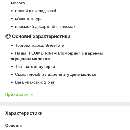
молоко
ніжний шоколад зовні
м’яка текстура
приємний десертний післясмак
📦 Основні характеристики
Торгова марка:
SweeTale
Назва:
PLOMBIRINI «Пломбіріні» з вареним
згущеним молоком
Тип:
вагові цукерки
Смак:
пломбір / варене згущене молоко
Вага упаковки:
2,5 кг
Приховати
Характеристики
Основні