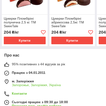
Цукерки Пломбіріні
Цукерки Пломбіріні
Цуке
полунична 2,5 кг. ТМ
абрикосова 2,5кг. ТМ
полу
SweeTale
SweeTale
Swee
204
204
204
₴/кг
₴/кг
Купити
Купити
Про нас
95% позитивних з 44 відгуків за рік
Працює з 04.01.2011
м. Запоріжжя
Запорожье, Запоріжжя, Україна
Контакти
Сьогодні працює з 09:30 до 18:00
Показати весь графік роботи