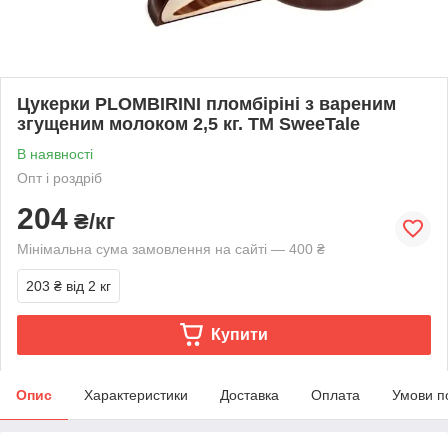
Цукерки PLOMBIRINI пломбіріні з вареним
згущеним молоком 2,5 кг. ТМ SweeTale
В наявності
Опт і роздріб
204
₴/кг
Мінімальна сума замовлення на сайті — 400 ₴
203 ₴
від 2 кг
Купити
Опис
Характеристики
Доставка
Оплата
Умови п