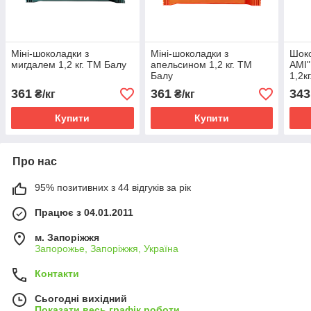
Міні-шоколадки з
Міні-шоколадки з
Шоко
мигдалем 1,2 кг. ТМ Балу
апельсином 1,2 кг. ТМ
AMI"
Балу
1,2к
361
361
343
₴/кг
₴/кг
Купити
Купити
Про нас
95% позитивних з 44 відгуків за рік
Працює з 04.01.2011
м. Запоріжжя
Запорожье, Запоріжжя, Україна
Контакти
Сьогодні вихідний
Показати весь графік роботи