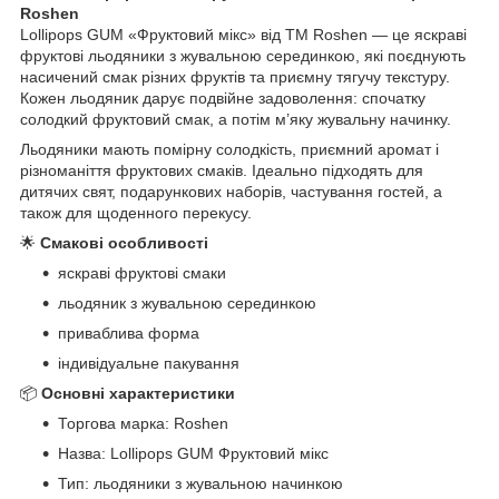
Roshen
Lollipops GUM «Фруктовий мікс» від ТМ Roshen — це яскраві
фруктові льодяники з жувальною серединкою, які поєднують
насичений смак різних фруктів та приємну тягучу текстуру.
Кожен льодяник дарує подвійне задоволення: спочатку
солодкий фруктовий смак, а потім м’яку жувальну начинку.
Льодяники мають помірну солодкість, приємний аромат і
різноманіття фруктових смаків. Ідеально підходять для
дитячих свят, подарункових наборів, частування гостей, а
також для щоденного перекусу.
🌟
Смакові особливості
яскраві фруктові смаки
льодяник з жувальною серединкою
приваблива форма
індивідуальне пакування
📦
Основні характеристики
Торгова марка: Roshen
Назва: Lollipops GUM Фруктовий мікс
Тип: льодяники з жувальною начинкою