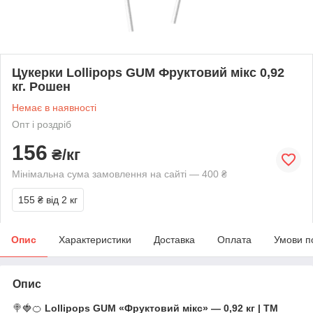
Цукерки Lollipops GUM Фруктовий мікс 0,92
кг. Рошен
Немає в наявності
Опт і роздріб
156
₴/кг
Мінімальна сума замовлення на сайті — 400 ₴
155 ₴
від 2 кг
Опис
Характеристики
Доставка
Оплата
Умови п
Опис
🍭🍓🍊
Lollipops GUM «Фруктовий мікс» — 0,92 кг | ТМ