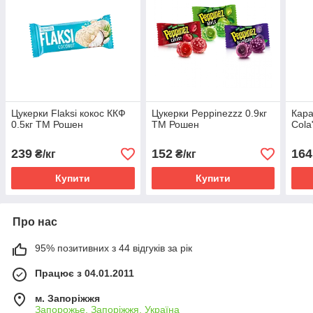
Цукерки Flaksi кокос ККФ
Цукерки Peppinezzz 0.9кг
Кара
0.5кг ТМ Рошен
ТМ Рошен
Cola
239
152
164
₴/кг
₴/кг
Купити
Купити
Про нас
95% позитивних з 44 відгуків за рік
Працює з 04.01.2011
м. Запоріжжя
Запорожье, Запоріжжя, Україна