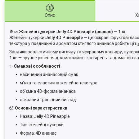
Опис
Х
🍍🍬
Желейні цукерки Jelly 4D Pineapple (ананас) — 1 кг
Желейні цукерки
Jelly 4D Pineapple
— це яскраві фруктові лас
текстура у поєднанні з ароматом стиглого ананаса робить ці 
Завдяки реалістичному вигляду та яскравому кольору, цукерки 
1 кг
— зручне рішення для магазинів, кав’ярень та домашніх за
✨
Смакові особливості
насичений ананасовий смак
м’яка та еластична желейна текстура
об’ємна 4D-форма ананаса
яскравий тропічний вигляд
📦
Основні характеристики
Назва: Jelly 4D Pineapple
Тип: желейні цукерки
Форма: 4D ананас