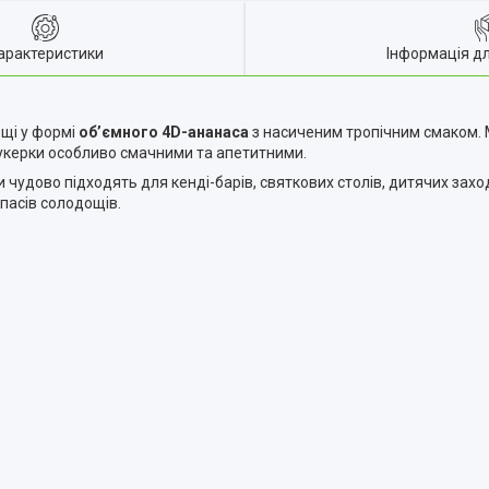
арактеристики
Інформація д
ощі у формі
об’ємного 4D-ананаса
з насиченим тропічним смаком. 
цукерки особливо смачними та апетитними.
чудово підходять для кенді-барів, святкових столів, дитячих заход
пасів солодощів.