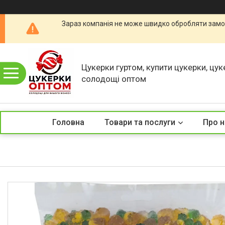
Зараз компанія не може швидко обробляти замов
Цукерки гуртом, купити цукерки, цук
солодощі оптом
Головна
Товари та послуги
Про н