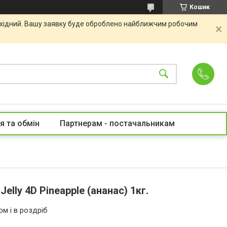
Кошик
вихідний. Вашу заявку буде оброблено найближчим робочим
я та обмін
Партнерам - постачальникам
elly 4D Pineapple (ананас) 1кг.
ом і в роздріб