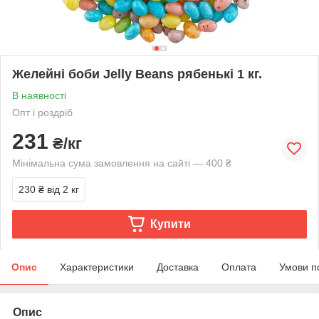
Желейні боби Jelly Beans рябенькі 1 кг.
В наявності
Опт і роздріб
231
₴/кг
Мінімальна сума замовлення на сайті — 400 ₴
230 ₴
від 2 кг
Купити
Опис
Характеристики
Доставка
Оплата
Умови п
Опис