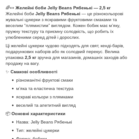
🌈🍬
Желейні боби Jelly Beans Рябенькі — 2,5 кг
Желейні боби
Jelly Beans Рябенькі
— це різнокольорові
жувальні цукерки з яскравими фруктовими смаками та
веселим “плямистим” виглядом. Кожен бобик має м’яку,
пружну текстуру та приємну солодкість, що робить їх
улюбленими серед дітей і дорослих.
Ці желейні цукерки чудово підходять для свят, кенді-барів,
подарункових наборів або як солодкий перекус. Велика
упаковка
2,5 кг
зручна для магазинів, домашніх заходів або
продажу на вагу.
✨
Смакові особливості
різноманітні фруктові смаки
м’яка та еластична текстура
яскраві кольори з плямками
веселий та апетитний вигляд
📦
Основні характеристики
Назва: Jelly Beans Рябенькі
Тип: желейні цукерки
Форма: бобики