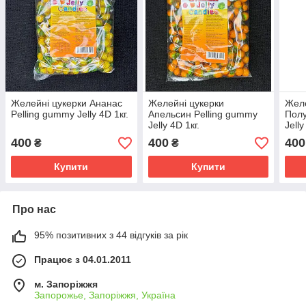
Желейні цукерки Ананас
Желейні цукерки
Желе
Pelling gummy Jelly 4D 1кг.
Апельсин Pelling gummy
Полу
Jelly 4D 1кг.
Jelly
400
400
400
₴
₴
Купити
Купити
Про нас
95% позитивних з 44 відгуків за рік
Працює з 04.01.2011
м. Запоріжжя
Запорожье, Запоріжжя, Україна