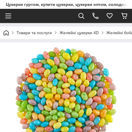
Цукерки гуртом, купити цукерки, цукерки оптом, солодощі 
Товари та послуги
Желейні цукерки 4D
Желейні боби 