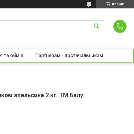
Кошик
я та обмін
Партнерам - постачальникам
маком апельсина 2 кг. ТМ Балу