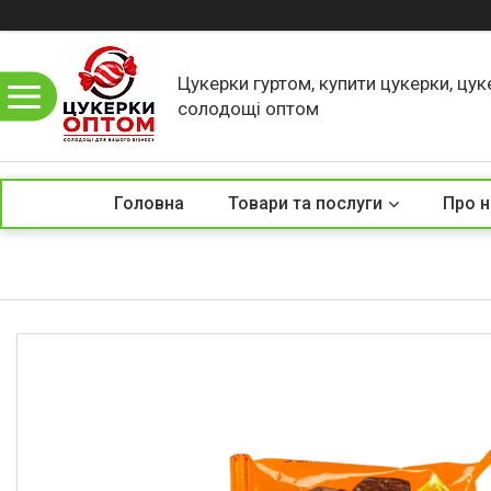
Цукерки гуртом, купити цукерки, цук
солодощі оптом
Головна
Товари та послуги
Про н