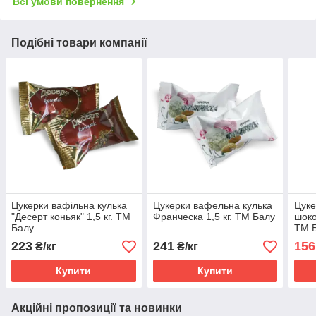
Всі умови повернення
Подібні товари компанії
Цукерки вафільна кулька
Цукерки вафельна кулька
Цуке
"Десерт коньяк" 1,5 кг. ТМ
Франческа 1,5 кг. ТМ Балу
шоко
Балу
ТМ 
223
241
156
₴/кг
₴/кг
Купити
Купити
Акційні пропозиції та новинки