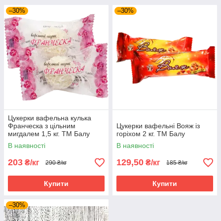
–30%
–30%
Цукерки вафельна кулька
Франческа з цільним
Цукерки вафельні Вояж із
мигдалем 1,5 кг. ТМ Балу
горіхом 2 кг. ТМ Балу
В наявності
В наявності
203
129,50
₴/кг
₴/кг
290 ₴/кг
185 ₴/кг
Купити
Купити
–30%