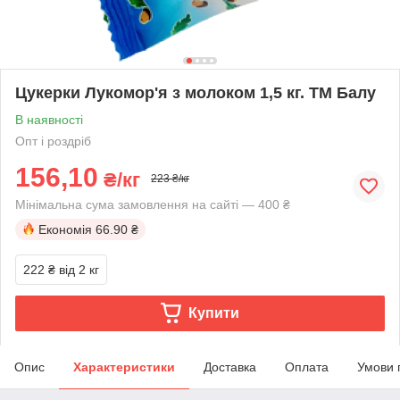
Цукерки Лукомор'я з молоком 1,5 кг. ТМ Балу
В наявності
Опт і роздріб
156,10
₴/кг
223 ₴/кг
Мінімальна сума замовлення на сайті — 400 ₴
Економія
66.90 ₴
222 ₴
від 2 кг
Купити
Опис
Характеристики
Доставка
Оплата
Умови 