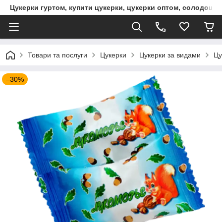
Цукерки гуртом, купити цукерки, цукерки оптом, солодощі 
Товари та послуги
Цукерки
Цукерки за видами
Цу
–30%