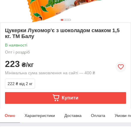
Цукерки Лукомор'є з шоколадом смаком 1,5
кг. ТМ Балу
В наявності
Опт і роздріб
223
₴/кг
Мінімальна сума замовлення на сайті — 400 ₴
222 ₴
від 2 кг
Купити
Опис
Характеристики
Доставка
Оплата
Умови п