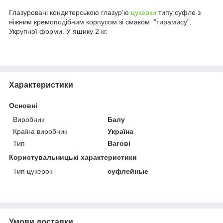
Глазуровані кондитерською глазур'ю
цукерки
типу суфле з
ніжним кремоподібним корпусом зі смаком "тирамису".
Укрупної форми. У ящику 2 кг.
Характеристики
Основні
Виробник
Балу
Країна виробник
Україна
Тип
Вагові
Користувальницькі характеристики
Тип цукерок
суфлейные
Умови доставки