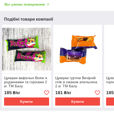
Всі умови повернення
Подібні товари компанії
Цукерки вафельні Вояж із
Цукерки гуртом Вечірній
Цуке
родзинками та горіхами 2
спів зі смаком апельсина
горі
кг. ТМ Балу
2 кг. ТМ Балу
185
181
185
₴/кг
₴/кг
Купити
Купити