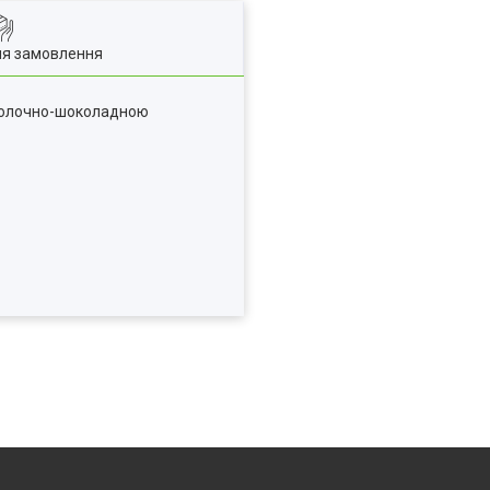
ля замовлення
 молочно-шоколадною