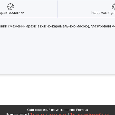
арактеристики
Інформація д
бнений смажений арахіс з ірисно-карамальною масою), глазуровані
Сайт створений на маркетплейсі
Prom.ua
Цукерки оптом |
Поскаржитися на контент
|
Політика конфіденційності