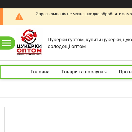
Зараз компанія не може швидко обробляти замов
Цукерки гуртом, купити цукерки, цук
солодощі оптом
Головна
Товари та послуги
Про н