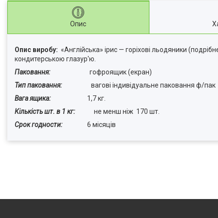
Опис
Х
Опис виробу:
«Англійська» ірис — горіхові льодяники (подрі
кондитерською глазур'ю.
Паковання:
гофроящик (екран)
Тип паковання:
вагові індивідуальне паковання ф/пак
Вага ящика:
1,7 кг.
Кількість шт. в 1 кг:
не менш ніж 170 шт.
Срок годности:
6 місяців