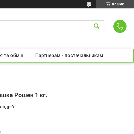
Кошик
я та обмін
Партнерам - постачальникам
шка Рошен 1 кг.
роздріб