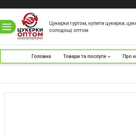
Цукерки гуртом, купити цукерки, цук
солодощі оптом
Головна
Товари та послуги
Про н