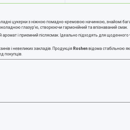
оладні цукерки з ніжною помадно-кремовою начинкою, знайомі баг
шоколадною глазур’ю, створюючи гармонійний та впізнаваний смак.
й аромат і приємний післясмак. Ідеально підходять для щоденного 
газинів і невеликих закладів. Продукція
Roshen
відома стабільною як
д покупців.