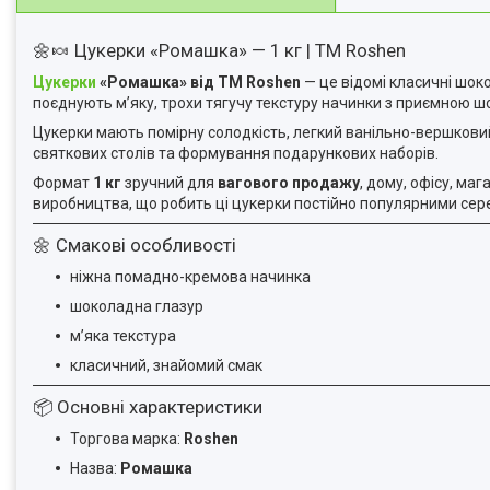
🌼🍬 Цукерки «Ромашка» — 1 кг | ТМ Roshen
Цукерки
«Ромашка» від ТМ Roshen
— це відомі класичні шок
поєднують м’яку, трохи тягучу текстуру начинки з приємною 
Цукерки мають помірну солодкість, легкий ванільно-вершкови
святкових столів та формування подарункових наборів.
Формат
1 кг
зручний для
вагового продажу
, дому, офісу, ма
виробництва, що робить ці цукерки постійно популярними сере
🌼 Смакові особливості
ніжна помадно-кремова начинка
шоколадна глазур
м’яка текстура
класичний, знайомий смак
📦 Основні характеристики
Торгова марка:
Roshen
Назва:
Ромашка