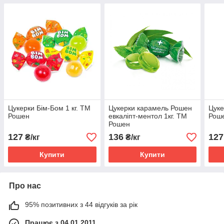
Цукерки Бім-Бом 1 кг. ТМ
Цукерки карамель Рошен
Цуке
Рошен
евкаліпт-ментол 1кг. ТМ
Рош
Рошен
127
136
127
₴/кг
₴/кг
Купити
Купити
Про нас
95% позитивних з 44 відгуків за рік
Працює з 04.01.2011