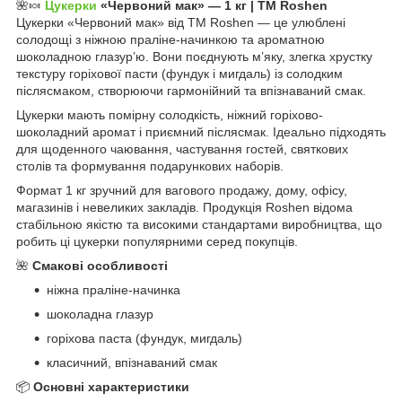
🌺🍬
Цукерки
«Червоний мак» — 1 кг | ТМ Roshen
Цукерки «Червоний мак» від ТМ Roshen — це улюблені
солодощі з ніжною праліне‑начинкою та ароматною
шоколадною глазур’ю. Вони поєднують м’яку, злегка хрустку
текстуру горіхової пасти (фундук і мигдаль) із солодким
післясмаком, створюючи гармонійний та впізнаваний смак.
Цукерки мають помірну солодкість, ніжний горіхово-
шоколадний аромат і приємний післясмак. Ідеально підходять
для щоденного чаювання, частування гостей, святкових
столів та формування подарункових наборів.
Формат 1 кг зручний для вагового продажу, дому, офісу,
магазинів і невеликих закладів. Продукція Roshen відома
стабільною якістю та високими стандартами виробництва, що
робить ці цукерки популярними серед покупців.
🌺
Смакові особливості
ніжна праліне‑начинка
шоколадна глазур
горіхова паста (фундук, мигдаль)
класичний, впізнаваний смак
📦
Основні характеристики