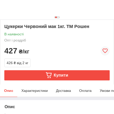
Цукерки Червоний мак 1кг. ТМ Рошен
В наявності
Опт і роздріб
427
₴/кг
426 ₴
від 2 кг
Купити
Опис
Характеристики
Доставка
Оплата
Умови п
Опис