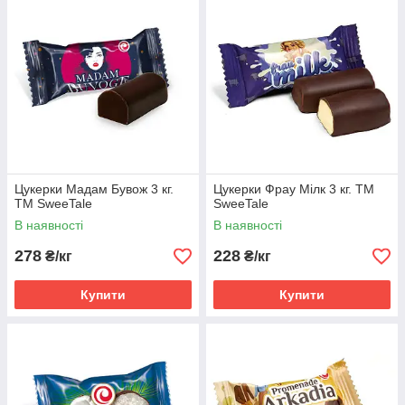
Цукерки Мадам Бувож 3 кг.
Цукерки Фрау Мілк 3 кг. ТМ
ТМ SweeTale
SweeTale
В наявності
В наявності
278
228
₴/кг
₴/кг
Купити
Купити