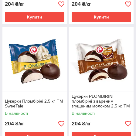
204
204
₴/кг
₴/кг
Купити
Купити
Цукерки PLOMBIRINI
Цукерки Пломбіріні 2,5 кг. ТМ
пломбіріні з вареним
SweeTale
згущеним молоком 2,5 кг. ТМ
SweeTale
В наявності
В наявності
204
204
₴/кг
₴/кг