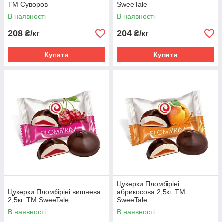
ТМ Суворов
SweeTale
В наявності
В наявності
208
204
₴/кг
₴/кг
Купити
Купити
Цукерки Пломбіріні
Цукерки Пломбіріні вишнева
абрикосова 2,5кг. ТМ
2,5кг. ТМ SweeTale
SweeTale
В наявності
В наявності