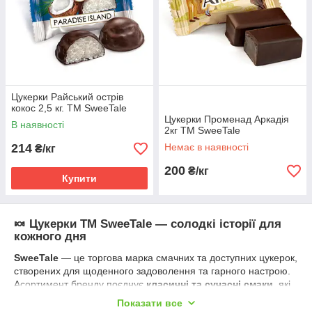
Цукерки Райський острів
кокос 2,5 кг. ТМ SweeTale
Цукерки Променад Аркадія
В наявності
2кг ТМ SweeTale
214
Немає в наявності
₴/кг
200
₴/кг
Купити
🍬 Цукерки ТМ SweeTale — солодкі історії для
кожного дня
SweeTale
— це торгова марка смачних та доступних цукерок,
створених для щоденного задоволення та гарного настрою.
Асортимент бренду поєднує
класичні та сучасні смаки
, які
подобаються як дітям, так і дорослим. Цукерки SweeTale —
Показати все
це вдалий баланс якості, привабливого дизайну та приємної