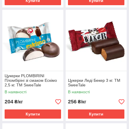
Купити
Купити
Цукерки PLOMBIRINI
Пломбіріні зі смаком Ескімо
Цукерки Леді Бекер 3 кг. ТМ
2,5 кг. ТМ SweeTale
SweeTale
В наявності
В наявності
204
256
₴/кг
₴/кг
Купити
Купити