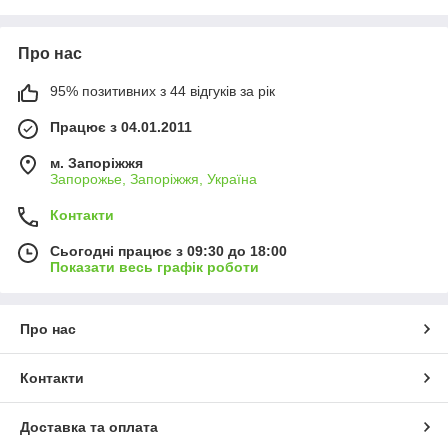
ціни.
У лінійці
ТМ SweeTale
представлені цукерки з
Про нас
різноманітними начинками: фруктові, кремові, карамельні,
желейні та комбіновані. Кожен продукт має яскравий смак,
95% позитивних з 44 відгуків за рік
ніжну текстуру та апетитний аромат. Цукерки чудово
підходять як для домашнього споживання, так і для
Працює з 04.01.2011
наповнення вітрин магазинів, подарункових наборів або
святкових столів.
м. Запоріжжя
Запорожье, Запоріжжя, Україна
Бренд
SweeTale
орієнтований на широку аудиторію та є
популярним вибором для
роздрібної та оптової торгівлі
.
Контакти
Завдяки різноманіттю форматів і смаків, цукерки цієї торгової
марки легко підібрати під будь-які потреби покупців.
Сьогодні працює з 09:30 до 18:00
Показати весь графік роботи
Про нас
Контакти
Доставка та оплата