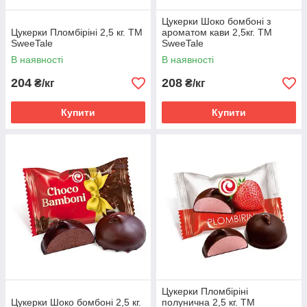
Цукерки Шоко бомбоні з
Цукерки Пломбіріні 2,5 кг. ТМ
ароматом кави 2,5кг. ТМ
SweeTale
SweeTale
В наявності
В наявності
204
208
₴/кг
₴/кг
Купити
Купити
Цукерки Пломбіріні
Цукерки Шоко бомбоні 2,5 кг.
полунична 2,5 кг. ТМ